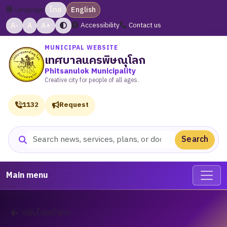
Language:
ไทย
English
A-
A
A+
Accessibility
Contact us
MUNICIPAL WEBSITE
เทศบาลนครพิษณุโลก
Phitsanulok Municipality
Creative city for people of all ages.
1132
Request
Search
Search website
Main menu
กลับไปหน้าข่าว