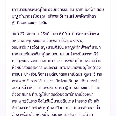
เทศบาลนครพิษณุโลก ร่วมกิจกรรม ชินะราชา เบิกฟ้าเสริม
บุญ ตักบาตรรับอรุณ หน้าพระวิหารเสริมพลังศรัทธา
@เมืองสองแคว ✨🌤️
วันที่ 27 ธันวาคม 2568 เวลา 6.00 น. ที่บริเวณหน้าพระ
วิหารพระพุทธชินราช วัดพระศรีรัตนมหาธาตุ
วรมหาวิหาร(วัดใหญ่) นายศิริชิน หาญพิทักษ์พงศ์ นายก
เทศมนตรีนครพิษณุโลก มอบหมายให้ นางปิยนารถ ศิริ
เจริญพันธ์ รองนายกเทศมนตรีนครพิษณุโลก พร้อมด้วย
หัวหน้าส่วนราชการ พนักงานเทศบาลนครพิษณุโลก(กอง
การประปา) ร่วมกิจกรรมตักบาตรแรกเปิดประตูพระวิหาร
พระพุทธชินราช “ชินะราชา เบิกฟ้าเสริมบุญ ตักบาตรรับ
อรุณ หน้าวิหารเสริมพลังศรัทธา @เมืองสองแคว” และ
ตั้งจิตสมาธิ ทำบุญใส่บาตรด้วยจิตศรัทธาเบื้องหน้า
พระพุทธชินราช ซึ่งในวันนี้ นายอธิปไตย ไกรราช หัวหน้า
สำนักงานจังหวัดพิษณุโลก เป็นประธานในการตีกลองลั่น
ฆ้อง พร้อมด้วยหัวหน้าส่วนราชการ ประชาชนผู้มีจิต