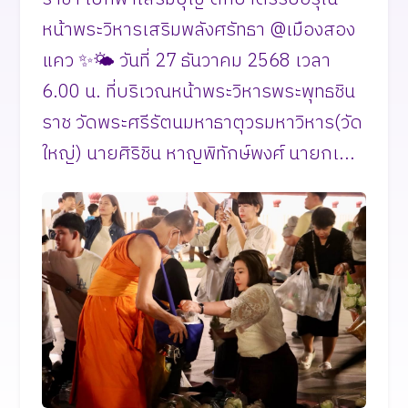
หน้าพระวิหารเสริมพลังศรัทธา @เมืองสอง
แคว ✨🌤️ วันที่ 27 ธันวาคม 2568 เวลา
6.00 น. ที่บริเวณหน้าพระวิหารพระพุทธชิน
ราช วัดพระศรีรัตนมหาธาตุวรมหาวิหาร(วัด
ใหญ่) นายศิริชิน หาญพิทักษ์พงศ์ นายกเ...