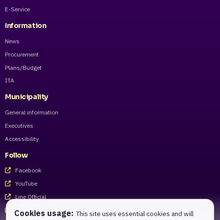
E-Service
Information
News
Procurement
Plans/Budget
ITA
Municipality
General information
Executives
Accessibility
Follow
Facebook
YouTube
Line Official
Tiktok
Cookies usage:
This site uses essential cookies and will