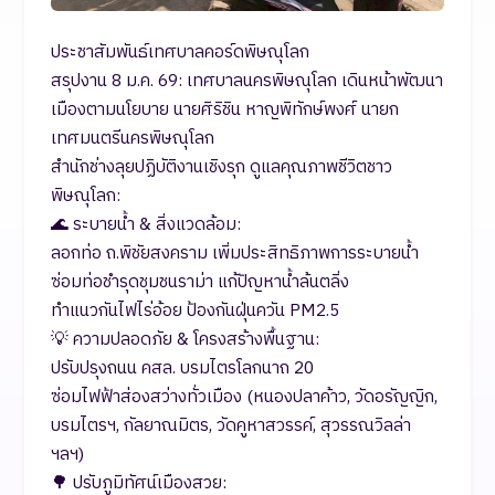
ประชาสัมพันธ์เทศบาลคอร์ดพิษณุโลก
สรุปงาน 8 ม.ค. 69: เทศบาลนครพิษณุโลก เดินหน้าพัฒนา
เมืองตามนโยบาย นายศิริชิน หาญพิทักษ์พงศ์ นายก
เทศมนตรีนครพิษณุโลก
สำนักช่างลุยปฏิบัติงานเชิงรุก ดูแลคุณภาพชีวิตชาว
พิษณุโลก:
🌊 ระบายน้ำ & สิ่งแวดล้อม:
ลอกท่อ ถ.พิชัยสงคราม เพิ่มประสิทธิภาพการระบายน้ำ
ซ่อมท่อชำรุดชุมชนราม่า แก้ปัญหาน้ำล้นตลิ่ง
ทำแนวกันไฟไร่อ้อย ป้องกันฝุ่นควัน PM2.5
💡 ความปลอดภัย & โครงสร้างพื้นฐาน:
ปรับปรุงถนน คสล. บรมไตรโลกนาถ 20
ซ่อมไฟฟ้าส่องสว่างทั่วเมือง (หนองปลาค้าว, วัดอรัญญิก,
บรมไตรฯ, กัลยาณมิตร, วัดคูหาสวรรค์, สุวรรณวิลล่า
ฯลฯ)
🌳 ปรับภูมิทัศน์เมืองสวย: