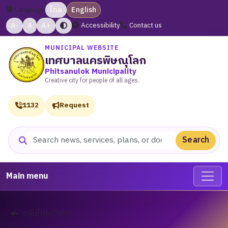
Language:
ไทย
English
A-
A
A+
Accessibility
Contact us
MUNICIPAL WEBSITE
เทศบาลนครพิษณุโลก
Phitsanulok Municipality
Creative city for people of all ages.
1132
Request
Search
Search website
Main menu
กลับไปหน้าข่าว