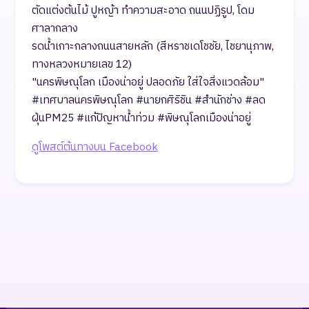
ตัดแต่งต้นไม้ ปูหญ้า ทำความสะอาด ถนนปฏิรูป, โดม
ศาลากลาง
รดน้ำเกาะกลางถนนสายหลัก (สีหราชเดโชชัย, ไชยานุภาพ,
ทางหลวงหมายเลข 12)
"นครพิษณุโลก เมืองน่าอยู่ ปลอดภัย ใส่ใจสิ่งแวดล้อม"
#เทศบาลนครพิษณุโลก #นายกศิริชิน #สำนักช่าง #ลด
ฝุ่นPM25 #แก้ปัญหาน้ำท่วม #พิษณุโลกเมืองน่าอยู่
ดูโพสต์ต้นทางบน Facebook