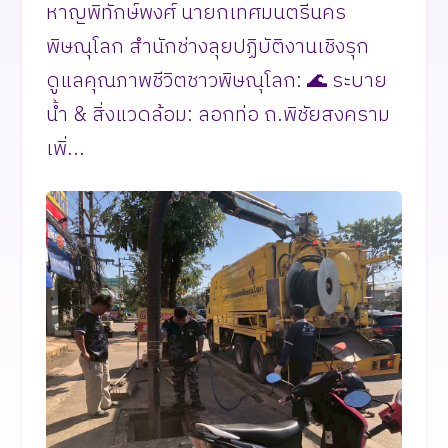
หาญพิทักษ์พงศ์ นายกเทศมนตรีนคร
พิษณุโลก สำนักช่างลุยปฏิบัติงานเชิงรุก
ดูแลคุณภาพชีวิตชาวพิษณุโลก: 🌊 ระบาย
น้ำ & สิ่งแวดล้อม: ลอกท่อ ถ.พิชัยสงคราม
เพิ่...