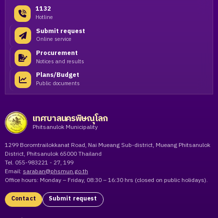
1132
Hotline
Submit request
Online service
Procurement
Notices and results
Plans/Budget
Public documents
เทศบาลนครพิษณุโลก
Phitsanulok Municipality
1299 Boromtrailokkanat Road, Nai Mueang Sub-district, Mueang Phitsanulok
District, Phitsanulok 65000 Thailand
Tel. 055-983221 - 27, 199
Email:
saraban@phsmun.go.th
Office hours: Monday – Friday, 08:30 – 16:30 hrs (closed on public holidays).
Contact
Submit request