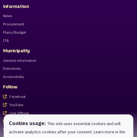
Information
News
Procurement
Plans/Budget
ITA
Municipality
General information
Executives
Accessibility
Follow
Facebook
YouTube
Line Official
Tiktok
Cookies usage:
This site uses essential cookies and will
For staff
activate analytics cookies after your consent. Learn more in the