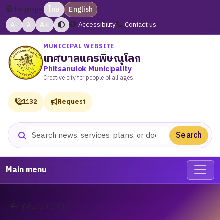
Language:
ไทย
English
A-
A
A+
Accessibility
Contact us
MUNICIPAL WEBSITE
เทศบาลนครพิษณุโลก
Phitsanulok Municipality
Creative city for people of all ages.
1132
Request
Search
Search website
Main menu
กลับไปหน้าข่าว