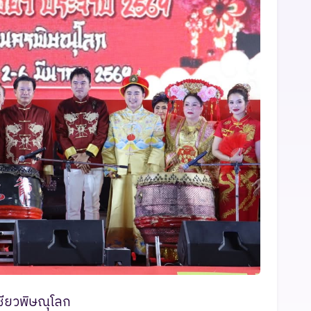
เซียวพิษณุโลก