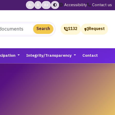
Accessibility
Contact us
A-
A
A+
Search
1132
Request
icipation
Integrity/Transparency
Contact