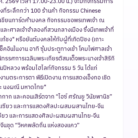
ค. 2569 เวลา 17.00-23.00 น.) จะมีกิจกรรมการ
ี่ระลึกกว่า 100 ร้านค้า กิจกรรม Chinese
เขียนการ์ดคำมงคล กิจกรรมขอพรเทพเจ้า ณ
และศาลเจ้าจำลองที่สวนกลางเมือง ซึ่งมีเทพเจ้าที่
ชง" หรือยันต์มงคลให้กับผู้ที่เกิดปีชง (เถาะ
็คอินในงาน อาทิ ซุ้มประตูทางเข้า โคมไฟศาลเจ้า
ิทรรศการเฉลิมพระเกียรติสมเด็จพระนางเจ้าสิริกิ
ปีหลวง พร้อมไฮไลท์กิจกรรม 5 วัน ได้แก่
วยงามตระการตา พิธีเปิดงาน การแสดงเอ็งกอ เชิด
จ๊ะ นงผณี มหาดไทย"
้ากาก และคอนเสิร์ตจาก “ไอซ์ ศรัณยู วินัยพานิช”
่วนเซียว และการแสดงศิลปะผสมผสานไทย-จีน
นเซียว และการแสดงศิลปะผสมผสานไทย-จีน
ีนชุด “วิหคพลัดถิ่น แห่งสองแคว”