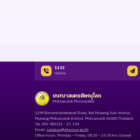
1132
Hotline
เทศบาลนครพิษณุโลก
Phitsanulok Municipality
1299 Boromtrailokkanat Road, Nai Mueang Sub-district,
Mueang Phitsanulok District, Phitsanulok 65000 Thailand
Tel. 055-983221 - 27, 199
Email:
saraban@phsmun.go.th
Office hours: Monday – Friday, 08:30 – 16:30 hrs (closed