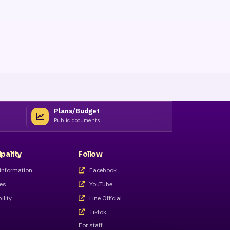
Plans/Budget
Public documents
pality
Follow
information
Facebook
ves
YouTube
ility
Line Official
Tiktok
For staff