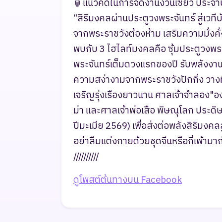
🏮แนวคิดในการจัดงานง่วนเซียว ประจำป
“สิริมงคลผ่านประตูวงพระจันทร์ สู่เวทีบ
จากพระราชวังต้องห้าม เสริมความมั่งค
พบกับ 3 ไฮไลท์มงคลคือ ซุ้มประตูวงพระ
พระจันทร์เต็มดวงแรกของปี รับพลังงาน
ความสง่างามจากพระราชวังปักกิ่ง วางทิ
เจริญรุ่งเรืองยาวนาน ศาลเจ้าจำลอง"องค
ม่า และศาลเจ้าพ่อเสือ พิษณุโลก ประด
ปีมะเมีย 2569) เพื่อส่งต่อพลังสิริมงค
อย่าลืมแต่งกายด้วยชุดจีนหรือกี่เพ้ามาถ
//////////
ดูโพสต์ต้นทางบน Facebook