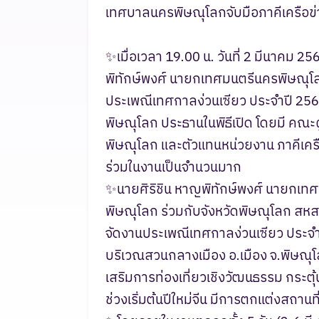
เทศบาลนครพิษณุโลกจับมือภาคีเครือข่า
✨เมื่อเวลา 19.00 น. วันที่ 2 มีนาคม 2
พิทักษ์พงศ์ นายกเทศมนตรีนครพิษณุโ
ประเพณีเทศกาลง่วนเซียว ประจำปี 2569 ต
พิษณุโลก ประธานในพิธีเปิด โดยมี คณะ
พิษณุโลก และตัวแทนหน่วยงาน ภาคีเครือ
ร่วมในงานเป็นจำนวนมาก
✨นายศิริชิน หาญพิทักษ์พงศ์ นายกเท
พิษณุโลก ร่วมกับจังหวัดพิษณุโลก สหส
จัดงานประเพณีเทศกาลง่วนเซียว ประจำ
บริเวณสวนกลางเมือง อ.เมือง จ.พิษณุโล
เสริมการท่องเที่ยวเชิงวัฒนธรรม กระต
ช่วงเริ่มต้นปีใหม่จีน มีการตกแต่งสถาน