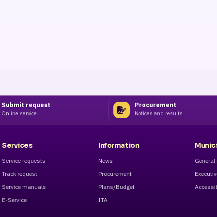
Submit request
Procurement
Online service
Notices and results
Services
Information
Munici
Service requests
News
General 
Track request
Procurement
Executi
Service manuals
Plans/Budget
Accessib
E-Service
ITA