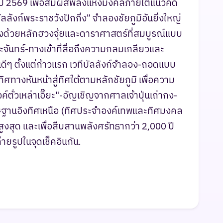
ี 2569 เพื่อสัมผัสพลังแห่งมงคลภายใต้แนวคิด
ัลลังก์พระราชวังปักกิ่ง” จำลองชัยภูมิอันยิ่งใหญ่
ั่งด้วยหลักฮวงจุ้ยและดาราศาสตร์ที่สมบูรณ์แบบ
จันทร์-ทางเข้าที่สื่อถึงความกลมเกลียวและ
ดีๆ ตั้งแต่ก้าวแรก เวทีบัลลังก์จำลอง-ถอดแบบ
ศทางหันหน้าสู่ทิศใต้ตามหลักชัยภูมิ เพื่อความ
์ตั่วเหล่าเอี๊ยะ"-อัญเชิญจากศาลเจ้าปุ่นเถ่ากง-
ิษฐานอิงทิศเหนือ (ทิศประจำองค์เทพและทิศมงคล
ลสูงสุด และเพื่อสืบสานพลังศรัทธากว่า 2,000 ปี
่ายรูปในจุดเช็คอินกัน.