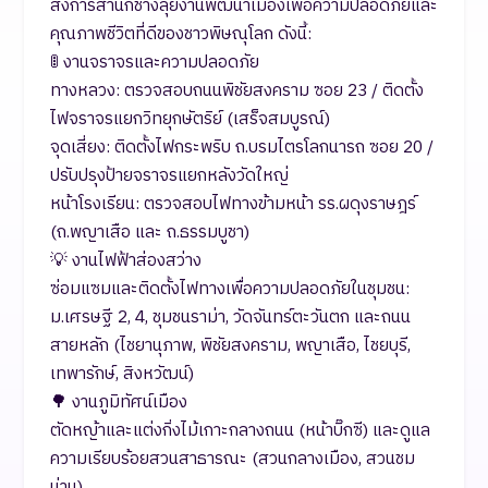
สั่งการสำนักช่างลุยงานพัฒนาเมืองเพื่อความปลอดภัยและ
คุณภาพชีวิตที่ดีของชาวพิษณุโลก ดังนี้:
​🚦 งานจราจรและความปลอดภัย
​ทางหลวง: ตรวจสอบถนนพิชัยสงคราม ซอย 23 / ติดตั้ง
ไฟจราจรแยกวิทยุกษัตริย์ (เสร็จสมบูรณ์)
​จุดเสี่ยง: ติดตั้งไฟกระพริบ ถ.บรมไตรโลกนารถ ซอย 20 /
ปรับปรุงป้ายจราจรแยกหลังวัดใหญ่
​หน้าโรงเรียน: ตรวจสอบไฟทางข้ามหน้า รร.ผดุงราษฎร์
(ถ.พญาเสือ และ ถ.ธรรมบูชา)
​💡 งานไฟฟ้าส่องสว่าง
​ซ่อมแซมและติดตั้งไฟทางเพื่อความปลอดภัยในชุมชน:
ม.เศรษฐี 2, 4, ชุมชนราม่า, วัดจันทร์ตะวันตก และถนน
สายหลัก (ไชยานุภาพ, พิชัยสงคราม, พญาเสือ, ไชยบุรี,
เทพารักษ์, สิงหวัฒน์)
​🌳 งานภูมิทัศน์เมือง
​ตัดหญ้าและแต่งกิ่งไม้เกาะกลางถนน (หน้าบิ๊กซี) และดูแล
ความเรียบร้อยสวนสาธารณะ (สวนกลางเมือง, สวนชม
น่าน)