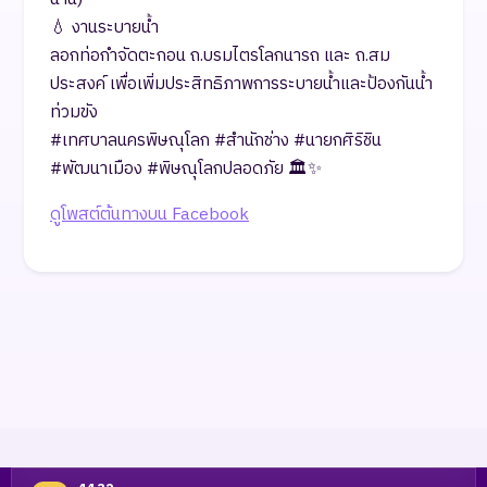
​💧 งานระบายน้ำ
​ลอกท่อกำจัดตะกอน ถ.บรมไตรโลกนารถ และ ถ.สม
ประสงค์ เพื่อเพิ่มประสิทธิภาพการระบายน้ำและป้องกันน้ำ
ท่วมขัง
​#เทศบาลนครพิษณุโลก #สำนักช่าง #นายกศิริชิน
#พัฒนาเมือง #พิษณุโลกปลอดภัย 🏛️✨
ดูโพสต์ต้นทางบน Facebook