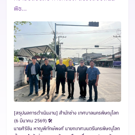
พิช...
[สรุปผลการดำเนินงาน] สำนักช่าง เทศบาลนครพิษณุโลก
(6 มีนาคม 2569) 🛠️
นายศิริชิน หาญพิทักษ์พงศ์ นายกเทศมนตรีนครพิษณุโลก