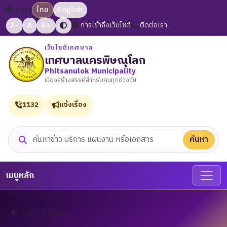
ภาษา:
ไทย
English
A-
A
A+
การเข้าถึงเว็บไซต์
ติดต่อเรา
เว็บไซต์เทศบาล
เทศบาลนครพิษณุโลก
Phitsanulok Municipality
เมืองสร้างสรรค์สำหรับคนทุกช่วงวัย
1132
แจ้งเรื่อง
ค้นหา
ค้นหาเว็บไซต์
เมนูหลัก
กลับไปหน้าข่าว