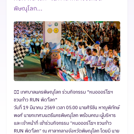
พิษณุโลก...
🏃‍♂️ เทศบาลนครพิษณุโลก ร่วมกิจกรรม "หมอออร์โธฯ
ชวนก้าว RUN พิด'โลก"
วันที่ 19 มีนาคม 2569 เวลา 05.00 นายศิริชิน หาญพิทักษ์
พงศ์ นายกเทศมนตรีนครพิษณุโลก พร้อมคณะผู้บริหาร
และเจ้าหน้าที่ เข้าร่วมกิจกรรม “หมอออร์โธฯ ชวนก้าว
RUN พิด'โลก” ณ ศาลากลางจังหวัดพิษณุโลก โดยมี นาย