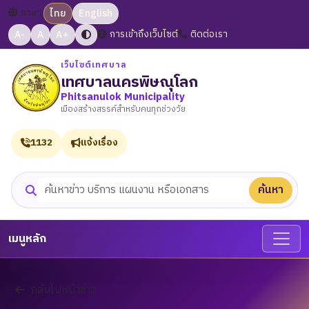
ภาษา:
ไทย
English
A-
A
A+
การเข้าถึงเว็บไซต์
ติดต่อเรา
เว็บไซต์เทศบาล
เทศบาลนครพิษณุโลก
Phitsanulok Municipality
เมืองสร้างสรรค์สำหรับคนทุกช่วงวัย
1132
แจ้งเรื่อง
ค้นหา
ค้นหาเว็บไซต์
เมนูหลัก
กลับไปหน้าข่าว