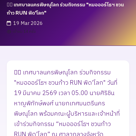
🏃‍♂️ เทศบาลนครพิษณุโลก ร่วมกิจกรรม "หมอออร์โธฯ ชวน
ก้าว RUN พิด'โลก"
19 Mar 2026
เข้าชม 14 ครั้ง
🏃‍♂️ เทศบาลนครพิษณุโลก ร่วมกิจกรรม
"หมอออร์โธฯ ชวนก้าว RUN พิด'โลก" วันที่
19 มีนาคม 2569 เวลา 05.00 นายศิริชิน
หาญพิทักษ์พงศ์ นายกเทศมนตรีนคร
พิษณุโลก พร้อมคณะผู้บริหารและเจ้าหน้าที่
เข้าร่วมกิจกรรม “หมอออร์โธฯ ชวนก้าว
RUN พิด'โลก” ณ ศาลากลางจังหวัด