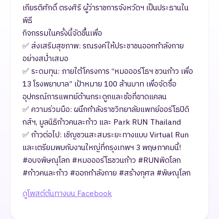
เกียรติศักดิ์ ตรงศิริ ผู้ว่าราชการจังหวัดฯ เป็นประธานใน
พิธี
กิจกรรมในครั้งนี้จัดขึ้นเพื่อ
✅ ส่งเสริมสุขภาพ: รณรงค์ให้ประชาชนออกกำลังกาย
อย่างสม่ำเสมอ
✅ ระดมทุน: ภายใต้โครงการ “หมอออร์โธฯ ชวนก้าว เพื่อ
13 โรงพยาบาล” เป้าหมาย 100 ล้านบาท เพื่อจัดซื้อ
อุปกรณ์การแพทย์ด้านกระดูกและข้อที่ขาดแคลน
✅ ความร่วมมือ: ผนึกกำลังราชวิทยาลัยแพทย์ออร์โธปิดิ
กส์ฯ, มูลนิธิก้าวคนละก้าว และ Park RUN Thailand
✅ ก้าวต่อไป: เชิญชวนสะสมระยะทางแบบ Virtual Run
และเตรียมพบกับงานใหญ่ที่กรุงเทพฯ 3 พฤษภาคมนี้!
#อบจพิษณุโลก #หมอออร์โธชวนก้าว #RUNพิดโลก
#ก้าวคนละก้าว #ออกกำลังกาย #สร้างกุศล #พิษณุโลก
ดูโพสต์ต้นทางบน Facebook