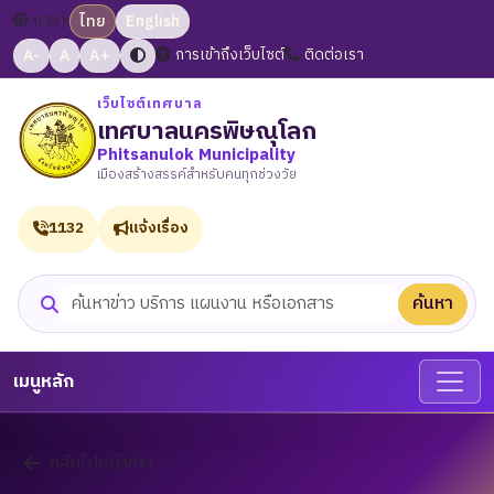
ภาษา:
ไทย
English
A-
A
A+
การเข้าถึงเว็บไซต์
ติดต่อเรา
เว็บไซต์เทศบาล
เทศบาลนครพิษณุโลก
Phitsanulok Municipality
เมืองสร้างสรรค์สำหรับคนทุกช่วงวัย
1132
แจ้งเรื่อง
ค้นหา
ค้นหาเว็บไซต์
เมนูหลัก
กลับไปหน้าข่าว