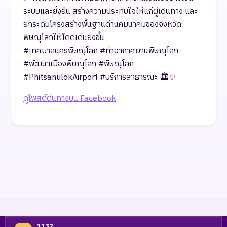
ระบบและยั่งยืน สร้างความประทับใจให้แก่ผู้เดินทาง และ
ยกระดับโครงสร้างพื้นฐานด้านคมนาคมของจังหวัด
พิษณุโลกให้โดดเด่นยิ่งขึ้น
​#เทศบาลนครพิษณุโลก #ท่าอากาศยานพิษณุโลก
#พัฒนาเมืองพิษณุโลก #พิษณุโลก
#PhitsanulokAirport #บริการสาธารณะ 🏛️✨
ดูโพสต์ต้นทางบน Facebook
1132