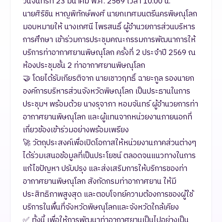
​วันจันทร์ที่ 23 มีนาคม พ.ศ. 2569 เวลา 10.00 น.
นายศิริชิน หาญพิทักษ์พงศ์ นายกเทศมนตรีนครพิษณุโลก
มอบหมายให้ นางเกศนี ไพรสนธิ์ ผู้อำนวยการส่วนบริหาร
การศึกษา เข้าร่วมการประชุมคณะกรรมการพัฒนาการให้
บริการท่าอากาศยานพิษณุโลก ครั้งที่ 2 ประจำปี 2569 ณ
ห้องประชุมชั้น 2 ท่าอากาศยานพิษณุโลก
​🤝 โดยได้รับเกียรติจาก นายเชาวฤทธิ์ ฉายะกูล รองนายก
องค์การบริหารส่วนจังหวัดพิษณุโลก เป็นประธานในการ
ประชุมฯ พร้อมด้วย นางรุจาภา หอมจันทร์ ผู้อำนวยการท่า
อากาศยานพิษณุโลก และผู้แทนจากหน่วยงานภายนอกที่
เกี่ยวข้องเข้าร่วมอย่างพร้อมเพรียง
​🚀 วัตถุประสงค์เพื่อเปิดโอกาสให้หน่วยงานภาคส่วนต่างๆ
ได้ร่วมเสนอข้อมูลที่เป็นประโยชน์ ตลอดจนแนวทางในการ
แก้ไขปัญหา ปรับปรุง และส่งเสริมการให้บริการของท่า
อากาศยานพิษณุโลก สังกัดกรมท่าอากาศยาน ให้มี
ประสิทธิภาพสูงสุด และตอบโจทย์ความต้องการของผู้ใช้
บริการในพื้นที่จังหวัดพิษณุโลกและจังหวัดใกล้เคียง
​✅ ทั้งนี้ เพื่อให้การพัฒนาท่าอากาศยานเป็นไปอย่างเป็น