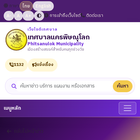
ภาษา:
ไทย
English
A-
A
A+
การเข้าถึงเว็บไซต์
ติดต่อเรา
เว็บไซต์เทศบาล
เทศบาลนครพิษณุโลก
Phitsanulok Municipality
เมืองสร้างสรรค์สำหรับคนทุกช่วงวัย
1132
แจ้งเรื่อง
ค้นหา
ค้นหาเว็บไซต์
เมนูหลัก
กลับไปหน้าข่าว