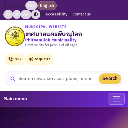
Language:
ไทย
English
A-
A
A+
Accessibility
Contact us
MUNICIPAL WEBSITE
เทศบาลนครพิษณุโลก
Phitsanulok Municipality
Creative city for people of all ages.
1132
Request
Search
Search website
Main menu
กลับไปหน้าข่าว