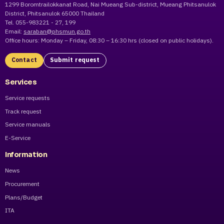
1299 Boromtrailokkanat Road, Nai Mueang Sub-district, Mueang Phitsanulok
District, Phitsanulok 65000 Thailand
Tel. 055-983221 - 27, 199
Email:
saraban@phsmun.go.th
Office hours: Monday – Friday, 08:30 – 16:30 hrs (closed on public holidays).
Contact
Submit request
Services
Service requests
Track request
Service manuals
E-Service
Information
News
Procurement
Plans/Budget
ITA