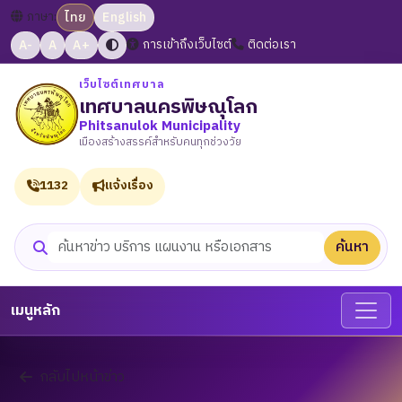
ภาษา:
ไทย
English
A-
A
A+
การเข้าถึงเว็บไซต์
ติดต่อเรา
เว็บไซต์เทศบาล
เทศบาลนครพิษณุโลก
Phitsanulok Municipality
เมืองสร้างสรรค์สำหรับคนทุกช่วงวัย
1132
แจ้งเรื่อง
ค้นหา
ค้นหาเว็บไซต์
เมนูหลัก
กลับไปหน้าข่าว