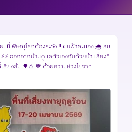
. นี้ พิษณุโลกต้องระวัง ‼️ ฝนฟ้าคะนอง 🌧️ ลม
️⚡️ ออกจากบ้านดูแลตัวเองกันด้วยน้า เลี่ยงที่
ยที่เสี่ยงล้ม 🌳⚠️ 💙 ด้วยความห่วงใยจาก