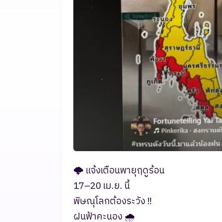
🌩️ แจ้งเตือนพายุฤดูร้อน
17–20 เม.ย. นี้
พิษณุโลกต้องระวัง ‼️
ฝนฟ้าคะนอง 🌧️