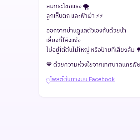
ลมกระโชกแรง 🌪️
ลูกเห็บตก และฟ้าผ่า ⚡️⚡️
ออกจากบ้านดูแลตัวเองกันด้วยน้า
เลี่ยงที่โล่งแจ้ง
ไม่อยู่ใต้ต้นไม้ใหญ่ หรือป้ายที่เสี่ยงล้ม 
💙 ด้วยความห่วงใยจากเทศบาลนครพิ
ดูโพสต์ต้นทางบน Facebook