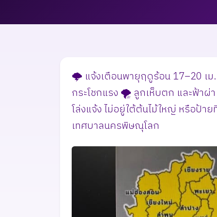
🌩️ แจ้งเตือนพายุฤดูร้อน 17–20 เม.ย
กระโชกแรง 🌪️ ลูกเห็บตก และฟ้าผ่า ⚡
โล่งแจ้ง ไม่อยู่ใต้ต้นไม้ใหญ่ หรือป้า
เทศบาลนครพิษณุโลก