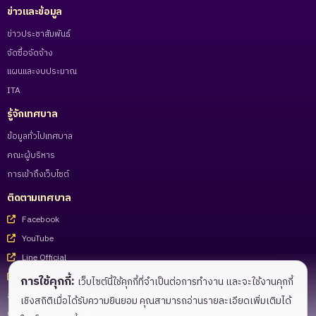
ข่าวและข้อมูล
ข่าวประชาสัมพันธ์
จัดซื้อจัดจ้าง
แผนและงบประมาณ
ITA
รู้จักเทศบาล
ข้อมูลทั่วไปเทศบาล
คณะผู้บริหาร
การเข้าถึงเว็บไซต์
ติดตามเทศบาล
Facebook
YouTube
Line Official
Tiktok
การใช้คุกกี้:
เว็บไซต์นี้ใช้คุกกี้ที่จำเป็นต่อการทำงาน และจะใช้งานคุกกี้
สำหรับเจ้าหน้าที่
เชิงสถิติเมื่อได้รับความยินยอม คุณสามารถอ่านรายละเอียดเพิ่มเติมได้
Call Center 055-983221 - 27