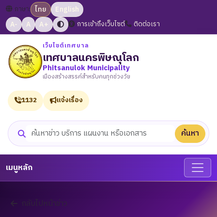
ภาษา:
ไทย
English
A-
A
A+
การเข้าถึงเว็บไซต์
ติดต่อเรา
เว็บไซต์เทศบาล
เทศบาลนครพิษณุโลก
Phitsanulok Municipality
เมืองสร้างสรรค์สำหรับคนทุกช่วงวัย
1132
แจ้งเรื่อง
ค้นหา
ค้นหาเว็บไซต์
เมนูหลัก
กลับไปหน้าข่าว