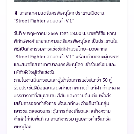
🥊 นายกเทศมนตรีนครพิษณุโลก ประธานเปิดงาน
“Street Fighter สดบดเก๋า V.1”
วันที่ 9 พฤษภาคม 2569 เวลา 18.00 น. นายศิริชิน หาญ
พิทักษ์พงศ์ นายกเทศมนตรีนครพิษณุโลก เป็นประธานใน
พิธีเปิดกิจกรรมการแข่งขันกีฬามวยไทย–มวยสากล
“Street Fighter สดบดเก๋า V.1” พร้อมด้วยคณะผู้บริหาร
และสมาชิกสภาเทศบาลนครพิษณุโลก เข้าร่วมรับชมและ
ให้กำลังใจผู้เข้าแข่งขัน
ภายในงานมีเยาวชนและผู้เข้าร่วมการแข่งขันกว่า 50 คู่
ร่วมประชันฝีมือและแสดงศักยภาพทางด้านกีฬา ท่ามกลาง
บรรยากาศที่สนุกสนาน สีสัน และความตื่นเต้น เพื่อส่ง
เสริมการออกกำลังกาย พัฒนาทักษะด้านกีฬาในกลุ่ม
เยาวชน ตลอดจนกระตุ้นการท่องเที่ยวและสร้างความ
คึกคักให้กับพื้นที่ ณ ลานกิจกรรม ศูนย์การค้าเซ็นทรัล
พิษณุโลก