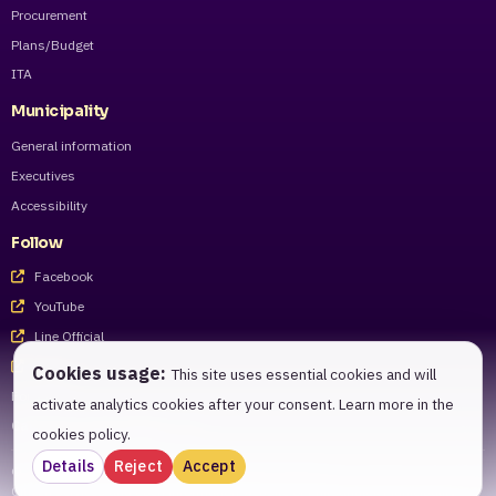
Procurement
Plans/Budget
ITA
Municipality
General information
Executives
Accessibility
Follow
Facebook
YouTube
Line Official
Tiktok
Cookies usage:
This site uses essential cookies and will
For staff
activate analytics cookies after your consent. Learn more in the
Call Center 055-983221 - 27
cookies policy.
Details
Reject
Accept
© 2026 Phitsanulok Municipality. All rights reserved.
Citizen services and open information website of Phitsanulok Municipality