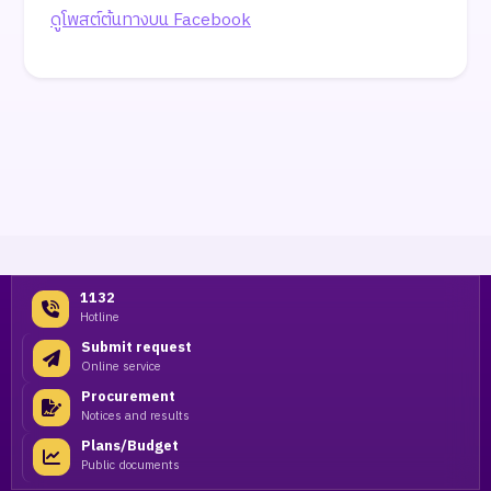
ดูโพสต์ต้นทางบน Facebook
1132
Hotline
Submit request
Online service
Procurement
Notices and results
Plans/Budget
Public documents