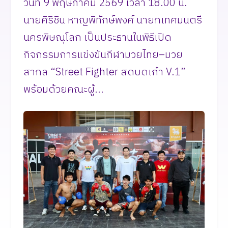
วันที่ 9 พฤษภาคม 2569 เวลา 18.00 น.
นายศิริชิน หาญพิทักษ์พงศ์ นายกเทศมนตรี
นครพิษณุโลก เป็นประธานในพิธีเปิด
กิจกรรมการแข่งขันกีฬามวยไทย–มวย
สากล “Street Fighter สดบดเก๋า V.1”
พร้อมด้วยคณะผู้...