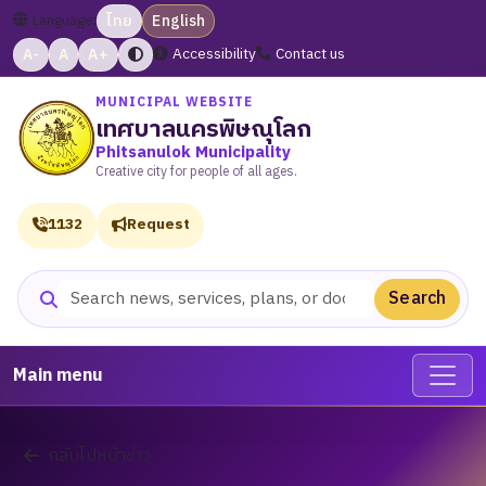
Language:
ไทย
English
A-
A
A+
Accessibility
Contact us
MUNICIPAL WEBSITE
เทศบาลนครพิษณุโลก
Phitsanulok Municipality
Creative city for people of all ages.
1132
Request
Search
Search website
Main menu
กลับไปหน้าข่าว