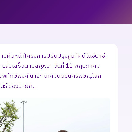
คืบหน้าโครงการปรับปรุงภูมิทัศน์ไนซ์บาซ่า
คาดแล้วเสร็จตามสัญญา วันที่ 11 พฤษภาคม
าญพิทักษ์พงศ์ นายกเทศมนตรีนครพิษณุโลก
ันธ์ รองนายก...