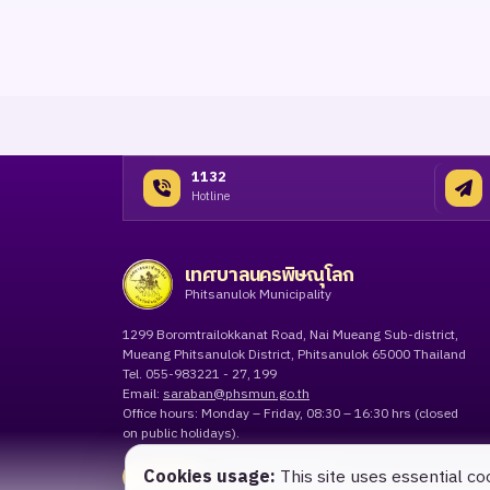
1132
Hotline
เทศบาลนครพิษณุโลก
Phitsanulok Municipality
1299 Boromtrailokkanat Road, Nai Mueang Sub-district,
Mueang Phitsanulok District, Phitsanulok 65000 Thailand
Tel. 055-983221 - 27, 199
Email:
saraban@phsmun.go.th
Office hours: Monday – Friday, 08:30 – 16:30 hrs (closed
on public holidays).
Cookies usage:
This site uses essential co
Contact
Submit request