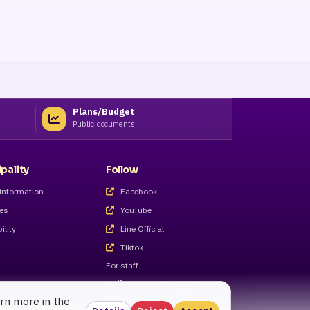
Plans/Budget
Public documents
pality
Follow
information
Facebook
ves
YouTube
ility
Line Official
Tiktok
For staff
Call Center 055-983221 - 27
arn more in the