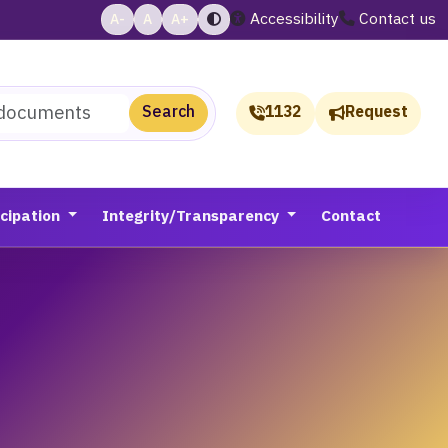
Accessibility
Contact us
A-
A
A+
Search
1132
Request
icipation
Integrity/Transparency
Contact