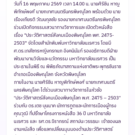
วันที่ 16 พฤษภาคม 2569 เวลา 14.00 น. นายศิริชิน หาญ
พิทักษ์พงศ์ นายกเทศมนตรีนครพิษณุโลก พร้อมด้วย นาย
เรืองเกียรติ วัฒนกุลชัย รองนายกเทศมนตรีนครพิษณุโลก
ร่วมเปิดกิจกรรมเสวนาทางวิชาการและเปิดตัวหนังสือ
เรื่อง "ประวัติศาสตร์สังคมเมืองพิษณุโลก พศ. 2475-
2503" จัดโดยสำนักพิมพ์มหาวิทยาลัยนเรศวร โดยมี
ศ.ดร.เภสัชกรหญิงกรกนก อิงคนินันท์ รองอธิการบดีฝ่าย
พัฒนางานวิจัยและนวัตกรรม มหาวิทยาลัยนเรศวร เป็น
ประธานในพิธี ณ พิพิธภัณฑสถานแห่งชาติพระพุทธชินราช
อำเภอเมืองพิษณุโลก จังหวัดพิษณุโลก
ภายในงาน นายศิริชิน หาญพิทักษ์พงศ์ นายกเทศมนตรี
นครพิษณุโลก ได้ร่วมเสวนาทางวิชาการในหัวข้อ
“ประวัติศาสตร์สังคมเมืองพิษณุโลก พ.ศ. 2475 – 2503”
ร่วมกับ ดร.เตช บุนนาค นักการทูตและนักการเมืองผู้ทรง
คุณวุฒิ ที่ปรึกษาโครงการหนังสือ 36 ปี มหาวิทยาลัย
นเรศวร และ รศ.ดร.จิราภรณ์ สถาปนะวรรธนะ เจ้าของผล
งานหนังสือ เพื่อแลกเปลี่ยนมุมมองด้านประวัติศาสตร์