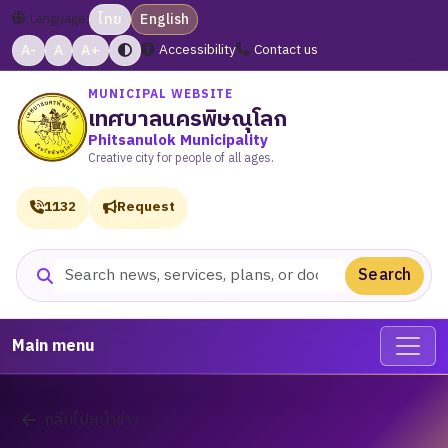
Language:
ไทย
English
A-
A
A+
Accessibility
Contact us
MUNICIPAL WEBSITE
เทศบาลนครพิษณุโลก
Phitsanulok Municipality
Creative city for people of all ages.
1132
Request
Search
Search website
Main menu
กลับไปหน้าข่าว