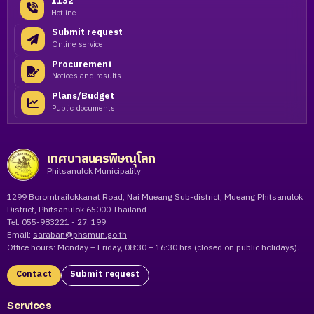
1132
Hotline
Submit request
Online service
Procurement
Notices and results
Plans/Budget
Public documents
เทศบาลนครพิษณุโลก
Phitsanulok Municipality
1299 Boromtrailokkanat Road, Nai Mueang Sub-district, Mueang Phitsanulok
District, Phitsanulok 65000 Thailand
Tel. 055-983221 - 27, 199
Email:
saraban@phsmun.go.th
Office hours: Monday – Friday, 08:30 – 16:30 hrs (closed on public holidays).
Contact
Submit request
Services