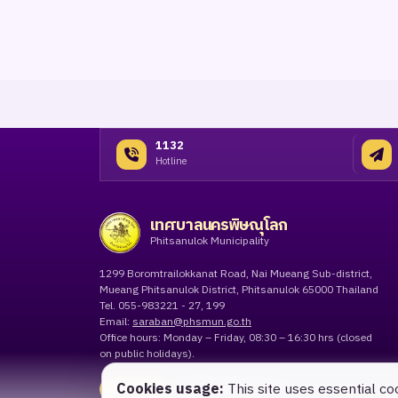
1132
Hotline
เทศบาลนครพิษณุโลก
Phitsanulok Municipality
1299 Boromtrailokkanat Road, Nai Mueang Sub-district,
Mueang Phitsanulok District, Phitsanulok 65000 Thailand
Tel. 055-983221 - 27, 199
Email:
saraban@phsmun.go.th
Office hours: Monday – Friday, 08:30 – 16:30 hrs (closed
on public holidays).
Cookies usage:
This site uses essential co
Contact
Submit request