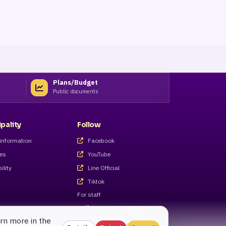
Plans/Budget
Public documents
pality
Follow
information
Facebook
ves
YouTube
ility
Line Official
Tiktok
For staff
Call Center 055-983221 - 27
arn more in the