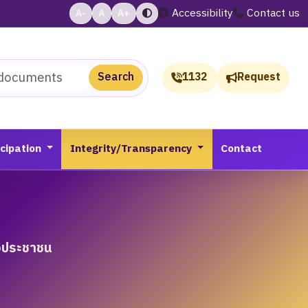
Accessibility
Contact us
A-
A
A+
Search
1132
Request
icipation
Integrity/Transparency
Contact
องประชาชน