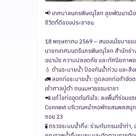
📢 เทศบาลนครพิษณุโลก ลุยพัฒนาเมืองต่
ชีวิตที่ดีของประชาชน
​18 พฤษภาคม 2569 – สนองนโยบายและข
นายกเทศมนตรีนครพิษณุโลก สำนักช่าง ได
อนามัย ความปลอดภัย และทัศนียภาพของเ
​💧 ด้านระบายน้ำ ป้องกันน้ำท่วม และสิ่
​🚛 ลอกท่อระบายน้ำ: ดูดลอกท่อกำจั
เช้าศาลปู่ดำ ถนนมหาธรรมราชา
​📲 แก้ไขท่ออุดตันทันใจ: ลงพื้นที่ซ่
Connext บริเวณหน้าหอพักแสนพลสนุก
ซอย 23
​🧪 ตรวจระบบน้ำทิ้ง: ร่วมกับกรมเจ้าท่
คุณภาพน้ำทิ้งชุมชน และติดตามการติด