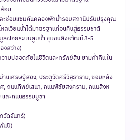
ดล้อม
ืชและซ่อมแซมคันคลองพักน้ำรอบสถานีปรับปรุงคุณ
ารไหลเวียนน้ำได้มาตรฐานก่อนคืนสู่ธรรมชาติ
ะมูลฝอยระบบสูบน้ำ ชุมชนสิงหวัฒน์ 3-5
่องสว่าง)
อความปลอดภัยในชีวิตและทรัพย์สิน ยามค่ำคืน ใน
ู่บ้านเศรษฐีสอง, ประตูวัดศรีวิสุธาราม, ซอยหลัง
ิศ, ถนนทิพย์เสนา, ถนนพิชัยสงคราม, ถนนสิงห
ัย และถนนธรรมบูชา
กวัดจันทร์)
ันปี)