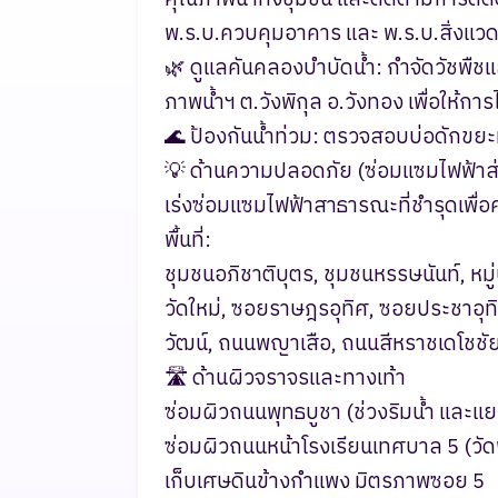
พ.ร.บ.ควบคุมอาคาร และ พ.ร.บ.สิ่งแว
​🌿 ดูแลคันคลองบำบัดน้ำ: กำจัดวัชพ
ภาพน้ำฯ ต.วังพิกุล อ.วังทอง เพื่อให้ก
​🌊 ป้องกันน้ำท่วม: ตรวจสอบบ่อดักขย
​💡 ด้านความปลอดภัย (ซ่อมแซมไฟฟ้าส
​เร่งซ่อมแซมไฟฟ้าสาธารณะที่ชำรุดเพื่
พื้นที่:
​ชุมชนอภิชาติบุตร, ชุมชนหรรษนันท์, หม
วัดใหม่, ซอยราษฎรอุทิศ, ซอยประชาอุท
วัฒน์, ถนนพญาเสือ, ถนนสีหราชเดโชช
​🛣️ ด้านผิวจราจรและทางเท้า
​ซ่อมผิวถนนพุทธบูชา (ช่วงริมน้ำ และแย
​ซ่อมผิวถนนหน้าโรงเรียนเทศบาล 5 (วัดพ
​เก็บเศษดินข้างกำแพง มิตรภาพซอย 5