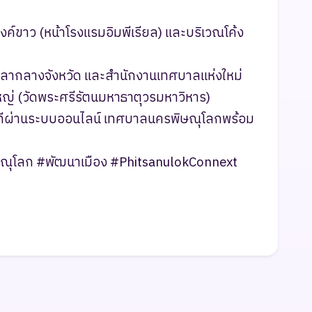
องค์ขาว (หน้าโรงแรมอิมพีเรียล) และบริเวณโค้ง
 ศาลากลางจังหวัด และสำนักงานเทศบาลแห่งใหม่
ญ่ (วัดพระศรีรัตนมหาธาตุวรมหาวิหาร)
ันทีผ่านระบบออนไลน์ เทศบาลนครพิษณุโลกพร้อม
ษณุโลก #พัฒนาเมือง #PhitsanulokConnext