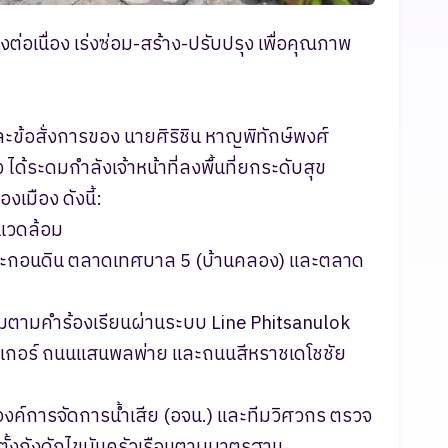
อเนื่อง เร่งซ่อม-สร้าง-ปรับปรุง เพื่อคุณภาพ
้อสั่งการของ นายศิริชิน หาญพิทักษ์พงศ์
้ระดมกำลังเจ้าหน้าที่ลงพื้นที่ยกระดับสุข
มือง ดังนี้:
งแวดล้อม
ดตะกอนดิน ตลาดเทศบาล 5 (บ้านคลอง) และตลาด
อมแซมตามคำร้องเรียนผ่านระบบ Line Phitsanulok
เกอร์ ถนนแสนพลพ่าย และถนนสีหราชเดโชชัย
า, องค์การจัดการน้ำเสีย (อจน.) และทีมวิศวกร ตรวจ
ตั้งถังดักไขมันครัวเรือนตามมาตรฐาน