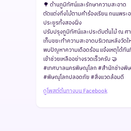
​🌳 ด้านภูมิทัศน์และรักษาความสะอาด
​ตัดแต่งกิ่งไม้ตามคำร้องเรียน ถนนพระ
ประยูรทั้งสองฝั่ง
​ปรับปรุงภูมิทัศน์และประดับต้นไม้ ณ
​เก็บขยะทำความสะอาดบริเวณหลังวัดให
​พบปัญหาความเดือดร้อน แจ้งเหตุได้ท
เข้าช่วยเหลืออย่างรวดเร็วครับ 🤝
​#เทศบาลนครพิษณุโลก #สำนักช่างพิ
#พิษณุโลกปลอดภัย #สิ่งแวดล้อมดี
ดูโพสต์ต้นทางบน Facebook