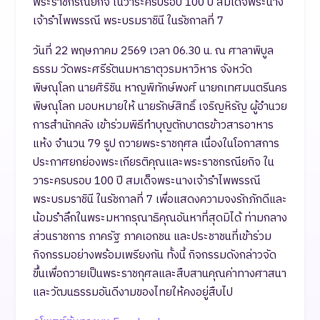
พระราชกรณียกิจ ในวาระครบรอบ 100 ปี สมเด็จพระนาง
เจ้ารำไพพรรณี พระบรมราชินี ในรัชกาลที่ 7
วันที่ 22 พฤษภาคม 2569 เวลา 06.30 น. ณ ศาลาพิบูล
ธรรม วัดพระศรีรัตนมหาธาตุวรมหาวิหาร จังหวัด
พิษณุโลก นายศิริชิน หาญพิทักษ์พงศ์ นายกเทศมนตรีนคร
พิษณุโลก มอบหมายให้ นายรักษ์สิทธิ์ เจริญหิรัญ ผู้อำนวย
การสำนักคลัง เข้าร่วมพิธีทำบุญตักบาตรข้าวสารอาหาร
แห้ง จำนวน 79 รูป ถวายพระราชกุศล เนื่องในโอกาสการ
ประกาศยกย่องพระเกียรติคุณและพระราชกรณียกิจ ใน
วาระครบรอบ 100 ปี สมเด็จพระนางเจ้ารำไพพรรณี
พระบรมราชินี ในรัชกาลที่ 7 เพื่อแสดงความจงรักภักดีและ
น้อมรำลึกในพระมหากรุณาธิคุณอันหาที่สุดมิได้ ท่ามกลาง
ส่วนราชการ ภาครัฐ ภาคเอกชน และประชาชนที่เข้าร่วม
กิจกรรมอย่างพร้อมเพรียงกัน ทั้งนี้ กิจกรรมดังกล่าวจัด
ขึ้นเพื่อถวายเป็นพระราชกุศลและสืบสานคุณค่าทางศาสนา
และวัฒนธรรมอันดีงามของไทยให้คงอยู่สืบไป