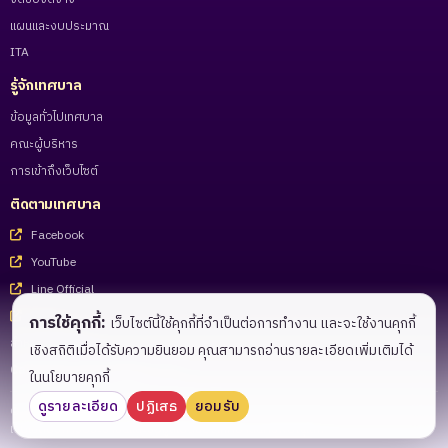
แผนและงบประมาณ
ITA
รู้จักเทศบาล
ข้อมูลทั่วไปเทศบาล
คณะผู้บริหาร
การเข้าถึงเว็บไซต์
ติดตามเทศบาล
Facebook
YouTube
Line Official
Tiktok
การใช้คุกกี้:
เว็บไซต์นี้ใช้คุกกี้ที่จำเป็นต่อการทำงาน และจะใช้งานคุกกี้
สำหรับเจ้าหน้าที่
เชิงสถิติเมื่อได้รับความยินยอม คุณสามารถอ่านรายละเอียดเพิ่มเติมได้
Call Center 055-983221 - 27
ในนโยบายคุกกี้
ดูรายละเอียด
ปฏิเสธ
ยอมรับ
© 2026 เทศบาลนครพิษณุโลก. สงวนลิขสิทธิ์.
เว็บไซต์บริการประชาชนและข้อมูลเปิดของเทศบาลนครพิษณุโลก