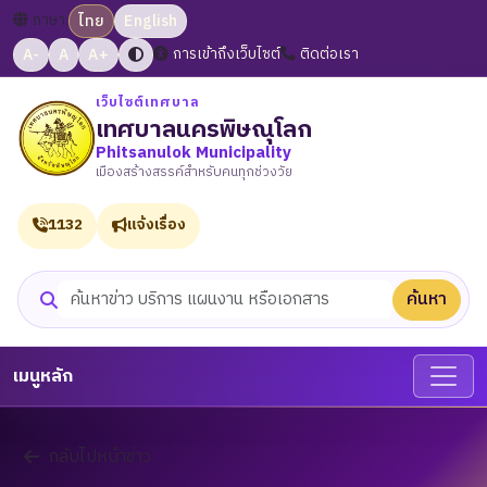
ภาษา:
ไทย
English
A-
A
A+
การเข้าถึงเว็บไซต์
ติดต่อเรา
เว็บไซต์เทศบาล
เทศบาลนครพิษณุโลก
Phitsanulok Municipality
เมืองสร้างสรรค์สำหรับคนทุกช่วงวัย
1132
แจ้งเรื่อง
ค้นหา
ค้นหาเว็บไซต์
เมนูหลัก
กลับไปหน้าข่าว