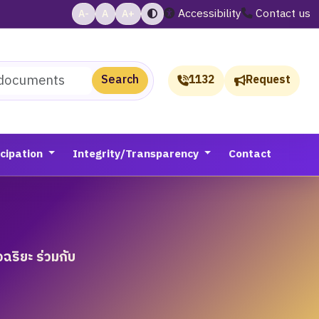
Accessibility
Contact us
A-
A
A+
Search
1132
Request
icipation
Integrity/Transparency
Contact
ริยะ ร่วมกับ