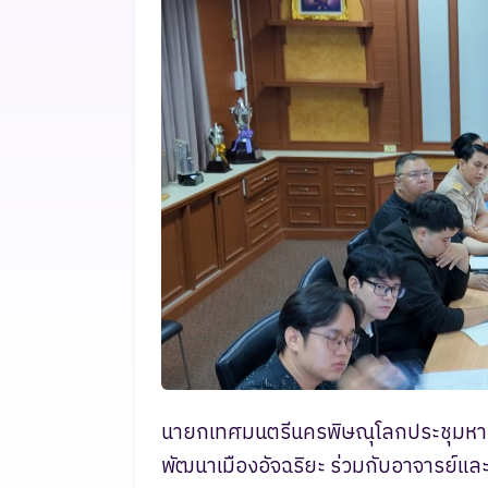
นายกเทศมนตรีนครพิษณุโลกประชุมหารื
พัฒนาเมืองอัจฉริยะ ร่วมกับอาจารย์