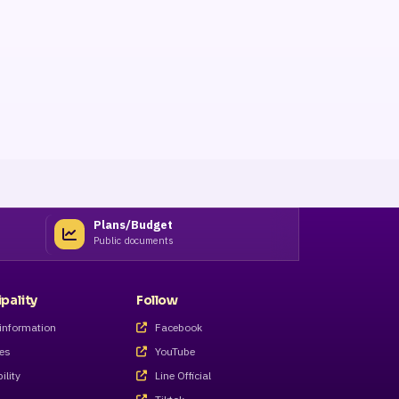
Plans/Budget
Public documents
pality
Follow
information
Facebook
ves
YouTube
ility
Line Official