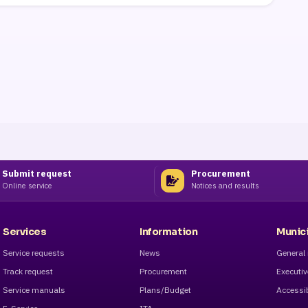
Submit request
Procurement
Online service
Notices and results
Services
Information
Munici
Service requests
News
General 
Track request
Procurement
Executi
Service manuals
Plans/Budget
Accessib