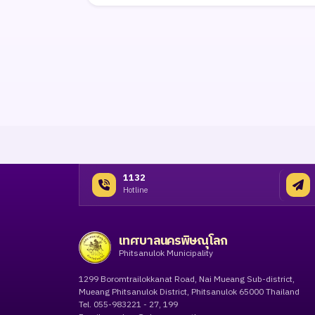
1132
Hotline
เทศบาลนครพิษณุโลก
Phitsanulok Municipality
1299 Boromtrailokkanat Road, Nai Mueang Sub-district,
Mueang Phitsanulok District, Phitsanulok 65000 Thailand
Tel. 055-983221 - 27, 199