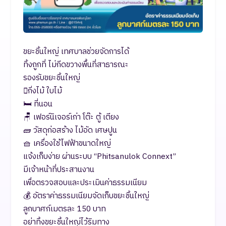
ขยะชิ้นใหญ่ เทศบาลช่วยจัดการได้
ทิ้งถูกที่ ไม่กีดขวางพื้นที่สาธารณะ
รองรับขยะชิ้นใหญ่
🪾กิ่งไม้ ใบไม้
🛏️ ที่นอน
🪑 เฟอร์นิเจอร์เก่า โต๊ะ ตู้ เตียง
🧱 วัสดุก่อสร้าง ไม้อัด เศษปูน
🧺 เครื่องใช้ไฟฟ้าขนาดใหญ่
แจ้งเก็บง่าย ผ่านระบบ “Phitsanulok Connext”
มีเจ้าหน้าที่ประสานงาน
เพื่อตรวจสอบและประเมินค่าธรรมเนียม
💰 อัตราค่าธรรมเนียมจัดเก็บขยะชิ้นใหญ่
ลูกบาศก์เมตรละ 150 บาท
อย่าทิ้งขยะชิ้นใหญ่ไว้ริมทาง