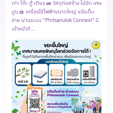
เก่า โต๊ะ ตู้ เตียง 🧱 วัสดุก่อสร้าง ไม้อัด เศษ
ปูน 🧺 เครื่องใช้ไฟฟ้าขนาดใหญ่ แจ้งเก็บ
ง่าย ผ่านระบบ “Phitsanulok Connext” มี
เจ้าหน้าที...