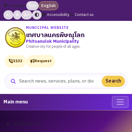
Language:
ไทย
English
A-
A
A+
Accessibility
Contact us
MUNICIPAL WEBSITE
เทศบาลนครพิษณุโลก
Phitsanulok Municipality
Creative city for people of all ages.
1132
Request
Search
Search website
Main menu
กลับไปหน้าข่าว