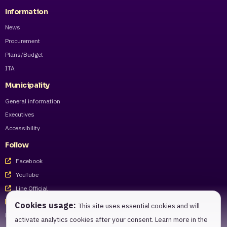
Information
News
Procurement
Plans/Budget
ITA
Municipality
General information
Executives
Accessibility
Follow
Facebook
YouTube
Line Official
Tiktok
Cookies usage:
This site uses essential cookies and will
For staff
activate analytics cookies after your consent. Learn more in the