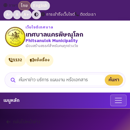
ภาษา:
ไทย
English
A-
A
A+
การเข้าถึงเว็บไซต์
ติดต่อเรา
เว็บไซต์เทศบาล
เทศบาลนครพิษณุโลก
Phitsanulok Municipality
เมืองสร้างสรรค์สำหรับคนทุกช่วงวัย
1132
แจ้งเรื่อง
ค้นหา
ค้นหาเว็บไซต์
เมนูหลัก
กลับไปหน้าข่าว