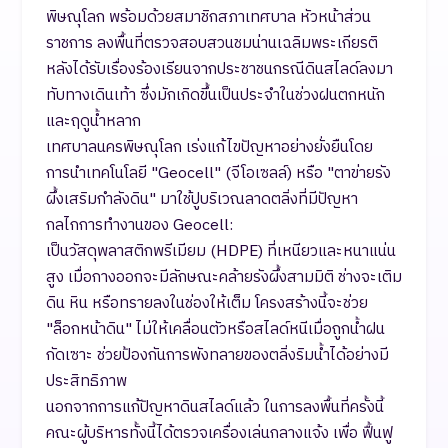
พิษณุโลก พร้อมด้วยสมาชิกสภาเทศบาล หัวหน้าส่วน
ราชการ ลงพื้นที่ตรวจสอบสวนชมน่านเฉลิมพระเกียรติ
หลังได้รับเรื่องร้องเรียนจากประชาชนกรณีดินสไลด์ลงมา
ทับทางเดินเท้า ซึ่งมักเกิดขึ้นเป็นประจำในช่วงฝนตกหนัก
และฤดูน้ำหลาก
เทศบาลนครพิษณุโลก เร่งแก้ไขปัญหาอย่างยั่งยืนโดย
การนำเทคโนโลยี "Geocell" (จีโอเซลล์) หรือ "ตาข่ายรัง
ผึ้งเสริมกำลังดิน" มาใช้ปูบริเวณลาดตลิ่งที่มีปัญหา
กลไกการทำงานของ Geocell:
เป็นวัสดุพลาสติกพรีเมียม (HDPE) ที่เหนียวและหนาแน่น
สูง เมื่อกางออกจะมีลักษณะคล้ายรังผึ้งสามมิติ ช่างจะเติม
ดิน หิน หรือทรายลงในช่องให้เต็ม โครงสร้างนี้จะช่วย
"ล็อกหน้าดิน" ไม่ให้เคลื่อนตัวหรือสไลด์หนีเมื่อถูกน้ำฝน
กัดเซาะ ช่วยป้องกันการพังทลายของตลิ่งริมน้ำได้อย่างมี
ประสิทธิภาพ
นอกจากการแก้ปัญหาดินสไลด์แล้ว ในการลงพื้นที่ครั้งนี้
คณะผู้บริหารทั้งนี้ได้ตรวจเครื่องเล่นกลางแจ้ง เพื่อ ฟื้นฟู