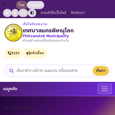
ภาษา:
ไทย
English
A-
A
A+
การเข้าถึงเว็บไซต์
ติดต่อเรา
เว็บไซต์เทศบาล
เทศบาลนครพิษณุโลก
Phitsanulok Municipality
เมืองสร้างสรรค์สำหรับคนทุกช่วงวัย
1132
แจ้งเรื่อง
ค้นหา
ค้นหาเว็บไซต์
เมนูหลัก
กลับไปหน้าข่าว