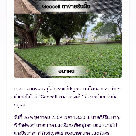
เทศบาลนครพิษณุโลก เร่งแก้ปัญหาดินสไลด์สวนชมน่านฯ
นำเทคโนโลยี "Geocell ตาข่ายรังผึ้ง" ล็อกหน้าดินรับมือ
ฤดูฝน
วันที่ 26 พฤษภาคม 2569 เวลา 13.30 น. นายศิริชิน หาญ
พิทักษ์พงศ์ นายกเทศมนตรีนครพิษณุโลก มอบหมายให้
นางปิยนารถ ศิริเจริญพันธ์ รองนายกเทศมนตรีนคร