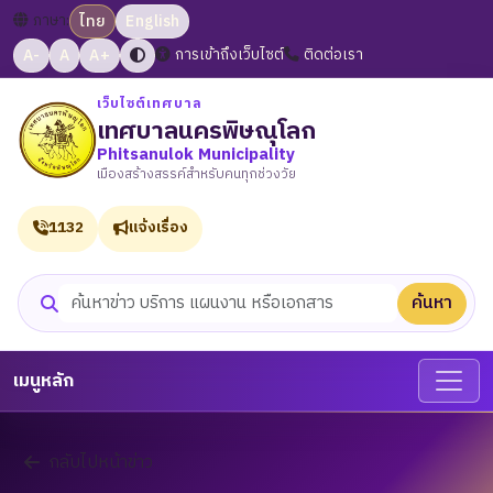
ภาษา:
ไทย
English
A-
A
A+
การเข้าถึงเว็บไซต์
ติดต่อเรา
เว็บไซต์เทศบาล
เทศบาลนครพิษณุโลก
Phitsanulok Municipality
เมืองสร้างสรรค์สำหรับคนทุกช่วงวัย
1132
แจ้งเรื่อง
ค้นหา
ค้นหาเว็บไซต์
เมนูหลัก
กลับไปหน้าข่าว