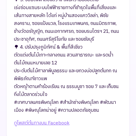
​เร่งซ่อมแซมระบบไฟฟ้ารายทางที่ชำรุดในพื้นที่เสี่ยงและ
เส้นทางสายหลัก ได้แก่ หมู่บ้านสองแคววิลล่า, พิชัย
สงคราม, ซอยแป้งนวล, โรงแรมเทพนคร, ถนนมิตรภาพ,
ข้างวัดอรัญญิก, ถนนเอกาทศรถ, ซอยบรมไตรฯ 21, ถนน
ประชาอุทิศ, ถนนศรีสุริโยทัย และซอยชัยบุรี
​🌳 4. ปรับปรุงภูมิทัศน์ & พื้นที่สีเขียว
​ตัดแต่งต้นไม้เกาะกลางถนน สวนสาธารณะ และรดน้ำ
ต้นไม้ถนนหมายเลข 12
​ประดับต้นไม้ศาลาพิบูลธรรม และยกวงบ่อปลูกต้นกก ณ
พิพิธภัณฑ์ชาวแพ
​ตัดหญ้าตามคำร้องเรียน ณ ธรรมบูชา ซอย 7 และเก็บขน
กิ่งไม้ตลาดร่วมใจ
​#เทศบาลนครพิษณุโลก #สำนักช่างพิษณุโลก #พัฒนา
เมือง #พิษณุโลกน่าอยู่ #ความปลอดภัยชุมชน
ดูโพสต์ต้นทางบน Facebook