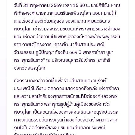
วันที่ 31 พฤษภาคม 2569 เวลา 15:30 น. นายศิริชิน หาญ
พิทักษ์พงศ์ นายกเทศมนตรีนครพิษณุโลก มอบหมายให้
นายเรืองเกียรติ วัฒนกุลชัย รองนายกเทศมนตรีนคร
พิษณุโลก เข้าร่วมกิจกรรมขบวนแห่พระพุทธชินราชจำลอง
และแห่ดอกบัวถวายเป็นพุทธบูชาองค์หลวงพ่อพระพุทธชิน
ราช ภายใต้โครงการ “การพัฒนาสืบสานประเพณี
วัฒนธรรม ภูมิปัญญาท้องถิ่น 669 ปี พุทธศรัทธา บูชา
พระพุทธชินราช” ณ บริเวณอนุสาวรีย์เจ้าพระยาจักรี
จังหวัดพิษณุโลก
กิจกรรมดังกล่าวจัดขึ้นเพื่อร่วมสืบสานและอนุรักษ์
ประเพณีอันดีงาม ตลอดจนแสดงออกถึงพลังแห่งศรัทธา
และความสามัคคีของพุทธศาสนิกชนที่มีต่อองค์หลวงพ่อ
พระพุทธชินราช พระพุทธรูปคู่บ้านคู่เมืองของจังหวัด
พิษณุโลก เป็นส่วนหนึ่งของการส่งเสริมและอนุรักษ์มรดก
ทางวัฒนธรรมอันทรงคุณค่าของท้องถิ่น สร้างความภาค
ภูมิใจในอัตลักษณ์ของชุมชน และสืบทอดประเพณี