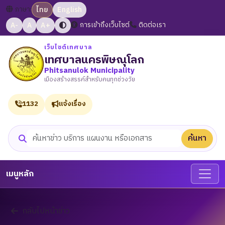
ภาษา:
ไทย
English
A-
A
A+
การเข้าถึงเว็บไซต์
ติดต่อเรา
เว็บไซต์เทศบาล
เทศบาลนครพิษณุโลก
Phitsanulok Municipality
เมืองสร้างสรรค์สำหรับคนทุกช่วงวัย
1132
แจ้งเรื่อง
ค้นหา
ค้นหาเว็บไซต์
เมนูหลัก
กลับไปหน้าข่าว