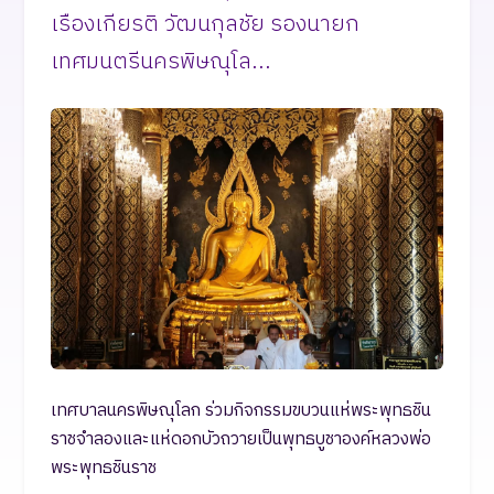
เรืองเกียรติ วัฒนกุลชัย รองนายก
เทศมนตรีนครพิษณุโล...
เทศบาลนครพิษณุโลก ร่วมกิจกรรมขบวนแห่พระพุทธชิน
ราชจำลองและแห่ดอกบัวถวายเป็นพุทธบูชาองค์หลวงพ่อ
พระพุทธชินราช