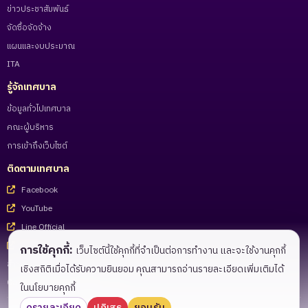
ข่าวประชาสัมพันธ์
จัดซื้อจัดจ้าง
แผนและงบประมาณ
ITA
รู้จักเทศบาล
ข้อมูลทั่วไปเทศบาล
คณะผู้บริหาร
การเข้าถึงเว็บไซต์
ติดตามเทศบาล
Facebook
YouTube
Line Official
Tiktok
การใช้คุกกี้:
เว็บไซต์นี้ใช้คุกกี้ที่จำเป็นต่อการทำงาน และจะใช้งานคุกกี้
สำหรับเจ้าหน้าที่
เชิงสถิติเมื่อได้รับความยินยอม คุณสามารถอ่านรายละเอียดเพิ่มเติมได้
Call Center 055-983221 - 27
ในนโยบายคุกกี้
ดูรายละเอียด
ปฏิเสธ
ยอมรับ