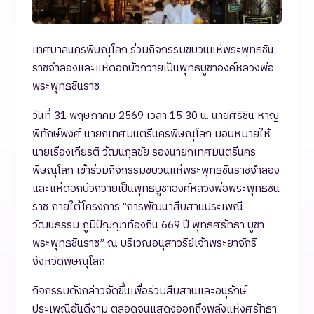
เทศบาลนครพิษณุโลก ร่วมกิจกรรมขบวนแห่พระพุทธชิน
ราชจำลองและแห่ดอกบัวถวายเป็นพุทธบูชาองค์หลวงพ่อ
พระพุทธชินราช
วันที่ 31 พฤษภาคม 2569 เวลา 15:30 น. นายศิริชิน หาญ
พิทักษ์พงศ์ นายกเทศมนตรีนครพิษณุโลก มอบหมายให้
นายเรืองเกียรติ วัฒนกุลชัย รองนายกเทศมนตรีนคร
พิษณุโลก เข้าร่วมกิจกรรมขบวนแห่พระพุทธชินราชจำลอง
และแห่ดอกบัวถวายเป็นพุทธบูชาองค์หลวงพ่อพระพุทธชิน
ราช ภายใต้โครงการ “การพัฒนาสืบสานประเพณี
วัฒนธรรม ภูมิปัญญาท้องถิ่น 669 ปี พุทธศรัทธา บูชา
พระพุทธชินราช” ณ บริเวณอนุสาวรีย์เจ้าพระยาจักรี
จังหวัดพิษณุโลก
กิจกรรมดังกล่าวจัดขึ้นเพื่อร่วมสืบสานและอนุรักษ์
ประเพณีอันดีงาม ตลอดจนแสดงออกถึงพลังแห่งศรัทธา