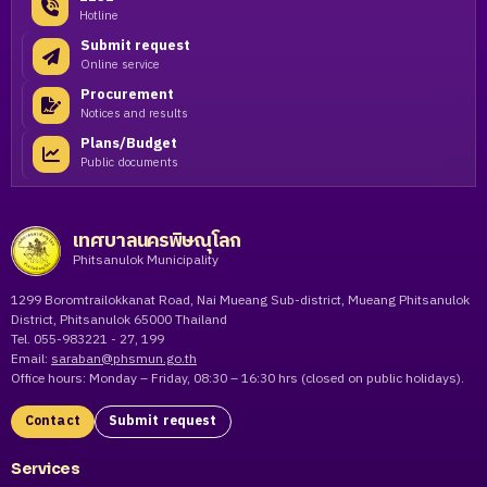
Hotline
Submit request
Online service
Procurement
Notices and results
Plans/Budget
Public documents
เทศบาลนครพิษณุโลก
Phitsanulok Municipality
1299 Boromtrailokkanat Road, Nai Mueang Sub-district, Mueang Phitsanulok
District, Phitsanulok 65000 Thailand
Tel. 055-983221 - 27, 199
Email:
saraban@phsmun.go.th
Office hours: Monday – Friday, 08:30 – 16:30 hrs (closed on public holidays).
Contact
Submit request
Services