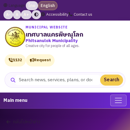
Language:
ไทย
English
A-
A
A+
Accessibility
Contact us
MUNICIPAL WEBSITE
เทศบาลนครพิษณุโลก
Phitsanulok Municipality
Creative city for people of all ages.
1132
Request
Search
Search website
Main menu
กลับไปหน้าข่าว