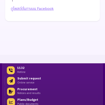
ดูโพสต์ต้นทางบน Facebook
1132
Hotline
Submit request
Online service
Procurement
Notices and results
Plans/Budget
Public documents