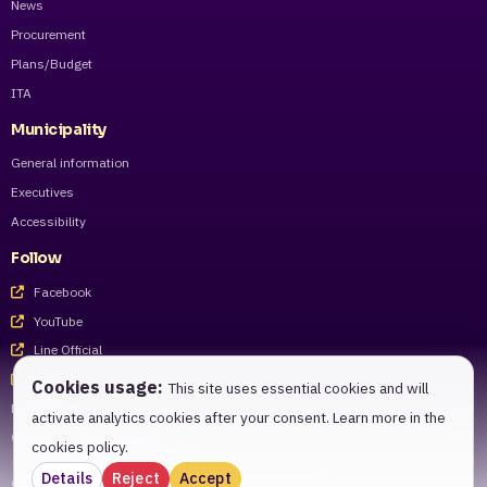
News
Procurement
Plans/Budget
ITA
Municipality
General information
Executives
Accessibility
Follow
Facebook
YouTube
Line Official
Tiktok
Cookies usage:
This site uses essential cookies and will
For staff
activate analytics cookies after your consent. Learn more in the
Call Center 055-983221 - 27
cookies policy.
Details
Reject
Accept
© 2026 Phitsanulok Municipality. All rights reserved.