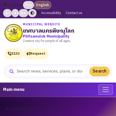
Language:
ไทย
English
A-
A
A+
Accessibility
Contact us
MUNICIPAL WEBSITE
เทศบาลนครพิษณุโลก
Phitsanulok Municipality
Creative city for people of all ages.
1132
Request
Search
Search website
Main menu
กลับไปหน้าข่าว