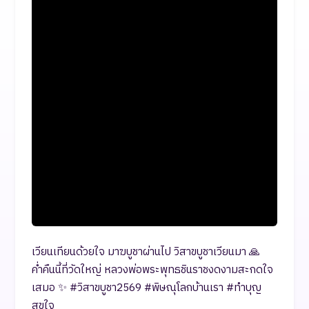
เวียนเทียนด้วยใจ มาฆบูชาผ่านไป วิสาขบูชาเวียนมา 🙏
ค่ำคืนนี้ที่วัดใหญ่ หลวงพ่อพระพุทธชินราชงดงามสะกดใจ
เสมอ ✨ #วิสาขบูชา2569 #พิษณุโลกบ้านเรา #ทำบุญ
สุขใจ