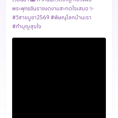
พระพุทธชินราชงดงามสะกดใจเสมอ ✨
#วิสาขบูชา2569 #พิษณุโลกบ้านเรา
#ทำบุญสุขใจ