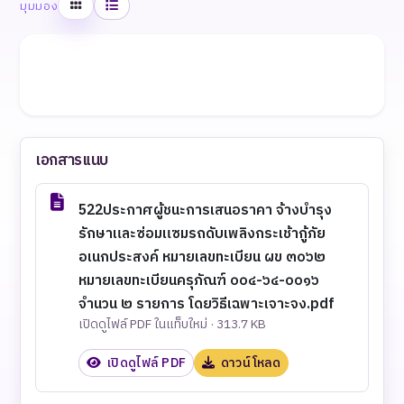
ตาราง
รายการ
มุมมอง
เอกสารแนบ
522ประกาศผู้ชนะการเสนอราคา จ้างบำรุง
รักษาและซ่อมแซมรถดับเพลิงกระเช้ากู้ภัย
อเนกประสงค์ หมายเลขทะเบียน ผข ๓๐๖๒
หมายเลขทะเบียนครุภัณฑ์ ๐๐๔-๖๔-๐๐๑๖
จำนวน ๒ รายการ โดยวิธีเฉพาะเจาะจง.pdf
เปิดดูไฟล์ PDF ในแท็บใหม่ · 313.7 KB
เปิดดูไฟล์ PDF
ดาวน์โหลด