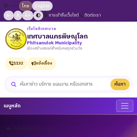
ภาษา:
ไทย
English
A-
A
A+
การเข้าถึงเว็บไซต์
ติดต่อเรา
เว็บไซต์เทศบาล
เทศบาลนครพิษณุโลก
Phitsanulok Municipality
เมืองสร้างสรรค์สำหรับคนทุกช่วงวัย
1132
แจ้งเรื่อง
ค้นหา
ค้นหาเว็บไซต์
เมนูหลัก
กลับไปหน้าประกาศ