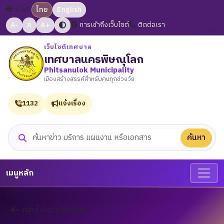
ภาษา:
ไทย
English
A-
A
A+
การเข้าถึงเว็บไซต์
ติดต่อเรา
เว็บไซต์เทศบาล
เทศบาลนครพิษณุโลก
Phitsanulok Municipality
เมืองสร้างสรรค์สำหรับคนทุกช่วงวัย
1132
แจ้งเรื่อง
ค้นหา
ค้นหาเว็บไซต์
เมนูหลัก
กลับไปหน้าประกาศ