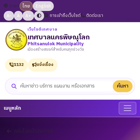
ภาษา:
ไทย
English
A-
A
A+
การเข้าถึงเว็บไซต์
ติดต่อเรา
เว็บไซต์เทศบาล
เทศบาลนครพิษณุโลก
Phitsanulok Municipality
เมืองสร้างสรรค์สำหรับคนทุกช่วงวัย
1132
แจ้งเรื่อง
ค้นหา
ค้นหาเว็บไซต์
เมนูหลัก
กลับไปหน้าประกาศ