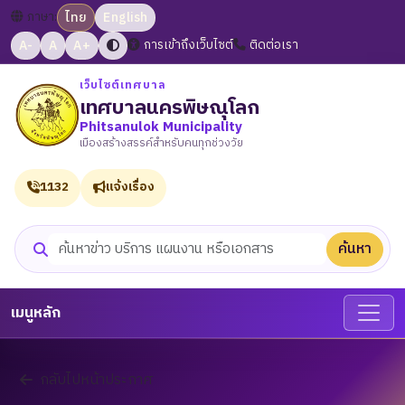
ภาษา:
ไทย
English
A-
A
A+
การเข้าถึงเว็บไซต์
ติดต่อเรา
เว็บไซต์เทศบาล
เทศบาลนครพิษณุโลก
Phitsanulok Municipality
เมืองสร้างสรรค์สำหรับคนทุกช่วงวัย
1132
แจ้งเรื่อง
ค้นหา
ค้นหาเว็บไซต์
เมนูหลัก
กลับไปหน้าประกาศ