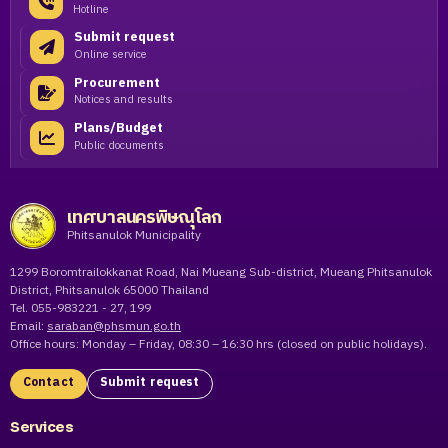
Hotline
Submit request
Online service
Procurement
Notices and results
Plans/Budget
Public documents
เทศบาลนครพิษณุโลก
Phitsanulok Municipality
1299 Boromtrailokkanat Road, Nai Mueang Sub-district, Mueang Phitsanulok
District, Phitsanulok 65000 Thailand
Tel. 055-983221 - 27, 199
Email:
saraban@phsmun.go.th
Office hours: Monday – Friday, 08:30 – 16:30 hrs (closed on public holidays).
Contact
Submit request
Services