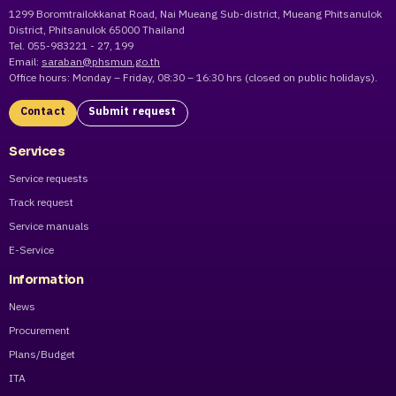
1299 Boromtrailokkanat Road, Nai Mueang Sub-district, Mueang Phitsanulok
District, Phitsanulok 65000 Thailand
Tel. 055-983221 - 27, 199
Email:
saraban@phsmun.go.th
Office hours: Monday – Friday, 08:30 – 16:30 hrs (closed on public holidays).
Contact
Submit request
Services
Service requests
Track request
Service manuals
E-Service
Information
News
Procurement
Plans/Budget
ITA