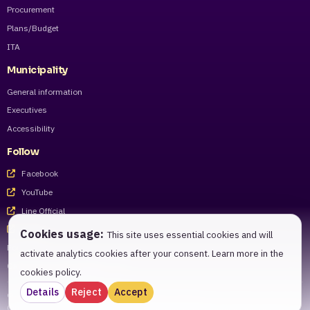
Procurement
Plans/Budget
ITA
Municipality
General information
Executives
Accessibility
Follow
Facebook
YouTube
Line Official
Tiktok
Cookies usage:
This site uses essential cookies and will
For staff
activate analytics cookies after your consent. Learn more in the
Call Center 055-983221 - 27
cookies policy.
Details
Reject
Accept
© 2026 Phitsanulok Municipality. All rights reserved.
Citizen services and open information website of Phitsanulok Municipality