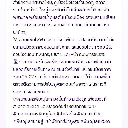
สำนักงานเทศบาลใหม่, คูเมืองฝั่งโรงเรียนวัดคู, ตลาด
ร่วมใจ, หน้าวัดใหญ่ และตัดต้นไม้เสี่ยงล้มหน้าวิทยาลัย
พยาบาล พร้อมรดน้ำดูแลต้นไม้รอบเมือง (สวนสามเหลี่ยม
เอกา, สะพานเอกา, รร.เฉลิมขวัญฯ, วิทยาลัยเทคนิค, หอ
นาฬิกา)
​💡 ซ่อมแซมไฟฟ้าส่องสว่าง: เพิ่มความปลอดภัยยามค่ำคืน
บนถนนมิตรภาพ, ชุมชนหลังศาล, ถนนบรมไตรฯ ซอย 26,
รอบโรงแรมเทพนคร, บขส.1 และหน้า รพ.พุทธชินราช
​🛣️ งานทางและโครงสร้าง: ซ่อมแซมผิวจราจรเพิ่มความ
ปลอดภัยการเดินทาง ณ ถนนวังจันทร์ และถนนมิตรภาพ
ซอย 25-27 รวมถึงติดตั้งฝ้าเพดานตลาดใต้ และลงพื้นที่
ตรวจติดตามการปรับปรุงตลาดไนท์พลาซ่า 2 และเวที
กลางแจ้งสวนชมน่าน
​เทศบาลนครพิษณุโลก มุ่งมั่นทำงานเชิงรุก เพื่อเมืองที่
สะอาด สะดวก และปลอดภัยสำหรับทุกคน 🤝✨
​#เทศบาลนครพิษณุโลก #สำนักช่าง #พัฒนาเมือง
#พิษณุโลกน่าอยู่ #บำบัดทุกข์บำรุงสุข #พิษณุโลก2569