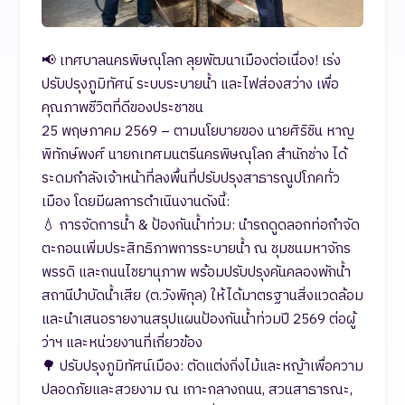
📢 เทศบาลนครพิษณุโลก ลุยพัฒนาเมืองต่อเนื่อง! เร่ง
ปรับปรุงภูมิทัศน์ ระบบระบายน้ำ และไฟส่องสว่าง เพื่อ
คุณภาพชีวิตที่ดีของประชาชน
​25 พฤษภาคม 2569 – ตามนโยบายของ นายศิริชิน หาญ
พิทักษ์พงศ์ นายกเทศมนตรีนครพิษณุโลก สำนักช่าง ได้
ระดมกำลังเจ้าหน้าที่ลงพื้นที่ปรับปรุงสาธารณูปโภคทั่ว
เมือง โดยมีผลการดำเนินงานดังนี้:
​💧 การจัดการน้ำ & ป้องกันน้ำท่วม: นำรถดูดลอกท่อกำจัด
ตะกอนเพิ่มประสิทธิภาพการระบายน้ำ ณ ชุมชนมหาจักร
พรรดิ และถนนไชยานุภาพ พร้อมปรับปรุงคันคลองพักน้ำ
สถานีบำบัดน้ำเสีย (ต.วังพิกุล) ให้ได้มาตรฐานสิ่งแวดล้อม
และนำเสนอรายงานสรุปแผนป้องกันน้ำท่วมปี 2569 ต่อผู้
ว่าฯ และหน่วยงานที่เกี่ยวข้อง
​🌳 ปรับปรุงภูมิทัศน์เมือง: ตัดแต่งกิ่งไม้และหญ้าเพื่อความ
ปลอดภัยและสวยงาม ณ เกาะกลางถนน, สวนสาธารณะ,