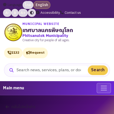
Language:
ไทย
English
A-
A
A+
Accessibility
Contact us
MUNICIPAL WEBSITE
เทศบาลนครพิษณุโลก
Phitsanulok Municipality
Creative city for people of all ages.
1132
Request
Search
Search website
Main menu
กลับไปหน้าข่าว