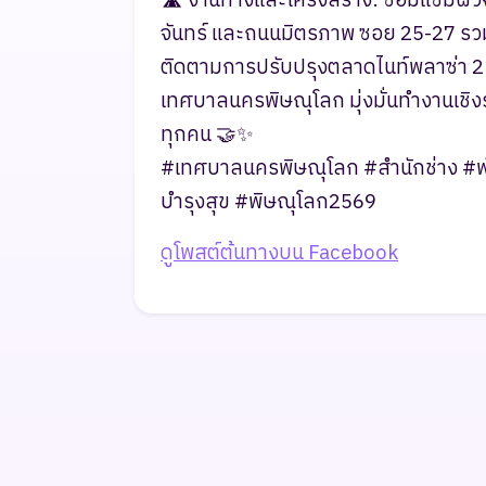
​🛣️ งานทางและโครงสร้าง: ซ่อมแซมผิ
จันทร์ และถนนมิตรภาพ ซอย 25-27 รวมถ
ติดตามการปรับปรุงตลาดไนท์พลาซ่า 2
​เทศบาลนครพิษณุโลก มุ่งมั่นทำงานเชิง
ทุกคน 🤝✨
​#เทศบาลนครพิษณุโลก #สำนักช่าง #พั
บำรุงสุข #พิษณุโลก2569
ดูโพสต์ต้นทางบน Facebook