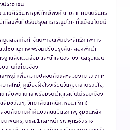
ของประชาชน
นายศิริชิน หาญพิทักษ์พงศ์ นายกเทศมนตรีนคร
าที่ลงพื้นที่ปรับปรุงสาธารณูปโภคทั่วเมือง โดยมี
นำรถดูดลอกท่อกำจัดตะกอนเพิ่มประสิทธิภาพการ
นนไชยานุภาพ พร้อมปรับปรุงคันคลองพักน้ำ
ด้มาตรฐานสิ่งแวดล้อม และนำเสนอรายงานสรุปแผน
วยงานที่เกี่ยวข้อง
ิ่งไม้และหญ้าเพื่อความปลอดภัยและสวยงาม ณ เกาะ
ใหม่, คูเมืองฝั่งโรงเรียนวัดคู, ตลาดร่วมใจ,
าวิทยาลัยพยาบาล พร้อมรดน้ำดูแลต้นไม้รอบเมือง
ฉลิมขวัญฯ, วิทยาลัยเทคนิค, หอนาฬิกา)
ามปลอดภัยยามค่ำคืนบนถนนมิตรภาพ, ชุมชนหลัง
มเทพนคร, บขส.1 และหน้า รพ.พุทธชินราช