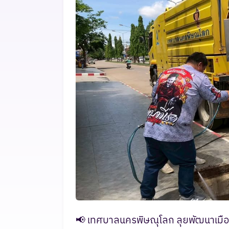
📢 เทศบาลนครพิษณุโลก ลุยพัฒนาเมืองต่