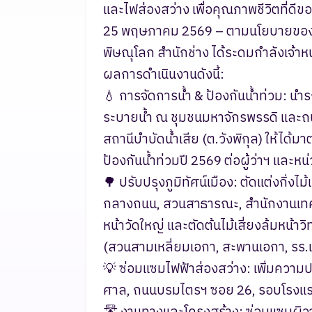
และไฟส่องสว่าง เพื่อคุณภาพชีวิตที่ดี
​25 พฤษภาคม 2569 – ตามนโยบายของ 
พิษณุโลก สำนักช่าง ได้ระดมกำลังเจ้าหน้
ผลการดำเนินงานดังนี้:
​💧 การจัดการน้ำ & ป้องกันน้ำท่วม: 
ระบายน้ำ ณ ชุมชนมหาจักรพรรดิ และถ
สถานีบำบัดน้ำเสีย (ต.วังพิกุล) ให้ไ
ป้องกันน้ำท่วมปี 2569 ต่อผู้ว่าฯ และหน่
​🌳 ปรับปรุงภูมิทัศน์เมือง: ตัดแต่งก
กลางถนน, สวนสาธารณะ, สำนักงานเทศบาล
หน้าวัดใหญ่ และตัดต้นไม้เสี่ยงล้มหน้
(สวนสามเหลี่ยมเอกา, สะพานเอกา, รร.เ
​💡 ซ่อมแซมไฟฟ้าส่องสว่าง: เพิ่มคว
ศาล, ถนนบรมไตรฯ ซอย 26, รอบโรงแร