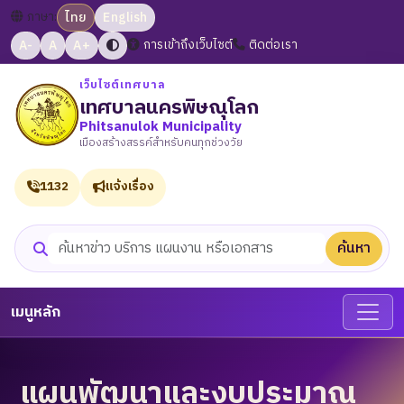
ภาษา:
ไทย
English
A-
A
A+
การเข้าถึงเว็บไซต์
ติดต่อเรา
เว็บไซต์เทศบาล
เทศบาลนครพิษณุโลก
Phitsanulok Municipality
เมืองสร้างสรรค์สำหรับคนทุกช่วงวัย
1132
แจ้งเรื่อง
ค้นหา
ค้นหาเว็บไซต์
เมนูหลัก
แผนพัฒนาและงบประมาณ