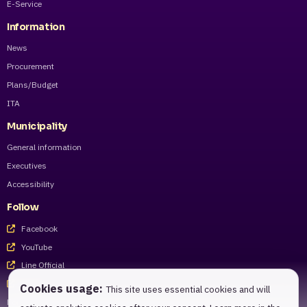
E-Service
Information
News
Procurement
Plans/Budget
ITA
Municipality
General information
Executives
Accessibility
Follow
Facebook
YouTube
Line Official
Tiktok
Cookies usage:
This site uses essential cookies and will
For staff