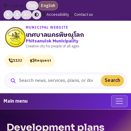
Language:
ไทย
English
A-
A
A+
Accessibility
Contact us
MUNICIPAL WEBSITE
เทศบาลนครพิษณุโลก
Phitsanulok Municipality
Creative city for people of all ages.
1132
Request
Search
Search website
Main menu
Development plans