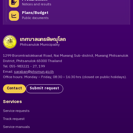
Notices and results
Plans/Budget
Public documents
เทศบาลนครพิษณุโลก
Phitsanulok Municipality
1299 Boromtrailokkanat Road, Nai Mueang Sub-district, Mueang Phitsanulok
District, Phitsanulok 65000 Thailand
Tel. 055-983221 - 27, 199
Email:
saraban@phsmun.go.th
Office hours: Monday – Friday, 08:30 – 16:30 hrs (closed on public holidays).
Contact
Submit request
Services
Service requests
Track request
Service manuals