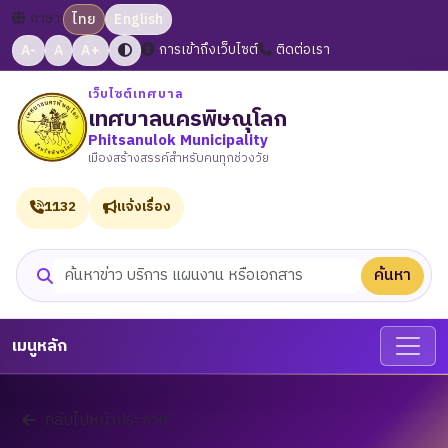
ภาษา:
ไทย
English
A-
A
A+
การเข้าถึงเว็บไซต์
ติดต่อเรา
เว็บไซต์เทศบาล
เทศบาลนครพิษณุโลก
Phitsanulok Municipality
เมืองสร้างสรรค์สำหรับคนทุกช่วงวัย
1132
แจ้งเรื่อง
ค้นหา
ค้นหาเว็บไซต์
เมนูหลัก
กลับไปหน้าประกาศ